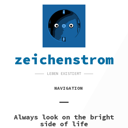
SKIP
SKIP
SKIP
TO
TO
TO
NAVIGATION
CONTENT
FOOTER
zeichenstrom
LEBEN EXISTIERT
NAVIGATION
Always look on the bright
side of life