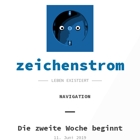
SKIP
SKIP
SKIP
TO
TO
TO
NAVIGATION
CONTENT
FOOTER
zeichenstrom
LEBEN EXISTIERT
NAVIGATION
Die zweite Woche beginnt
11. Juni 2019