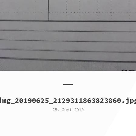
img_20190625_2129311863823860.jp
25. Juni 2019