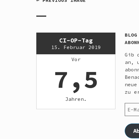
← PREVIOUS IMAGE
BLOG
CI-OP-Tag
ABON
15. Februar 2019
Gib 
Vor
an, 
7,5
abon
Bena
neue
zu e
Jahren.
E-
MAIL
ADRE
A