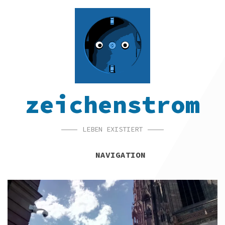
SKIP
SKIP
SKIP
TO
TO
TO
NAVIGATION
CONTENT
FOOTER
zeichenstrom
LEBEN EXISTIERT
NAVIGATION