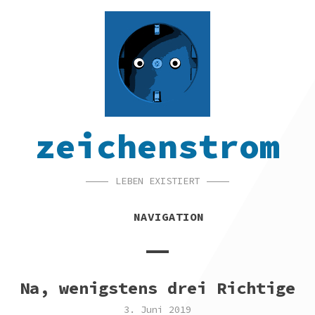
SKIP
SKIP
SKIP
TO
TO
TO
NAVIGATION
CONTENT
FOOTER
zeichenstrom
LEBEN EXISTIERT
NAVIGATION
Na, wenigstens drei Richtige
3. Juni 2019