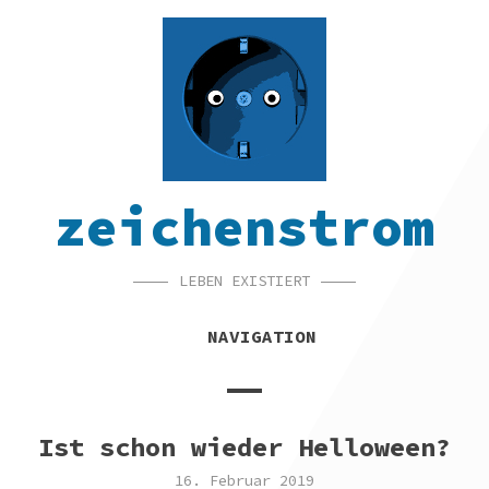
SKIP
SKIP
SKIP
TO
TO
TO
NAVIGATION
CONTENT
FOOTER
zeichenstrom
LEBEN EXISTIERT
NAVIGATION
Ist schon wieder Helloween?
16. Februar 2019