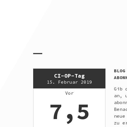
BLOG
CI-OP-Tag
ABON
15. Februar 2019
Gib 
Vor
an, 
7,5
abon
Bena
neue
zu e