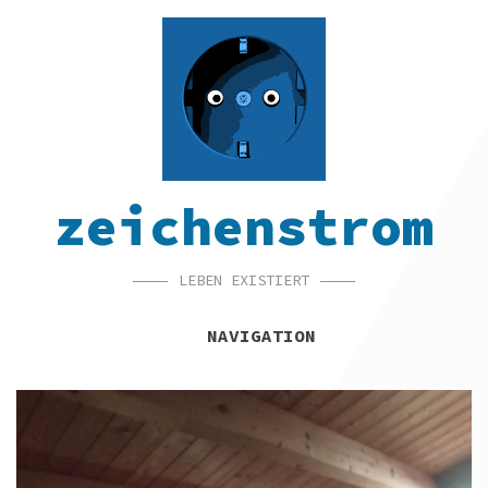
SKIP
SKIP
SKIP
TO
TO
TO
NAVIGATION
CONTENT
FOOTER
zeichenstrom
LEBEN EXISTIERT
NAVIGATION