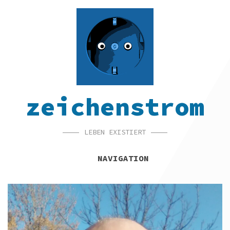
SKIP
SKIP
SKIP
TO
TO
TO
NAVIGATION
CONTENT
FOOTER
zeichenstrom
LEBEN EXISTIERT
NAVIGATION