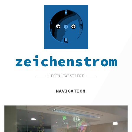
SKIP
SKIP
SKIP
TO
TO
TO
NAVIGATION
CONTENT
FOOTER
zeichenstrom
LEBEN EXISTIERT
NAVIGATION