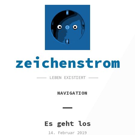
SKIP
SKIP
SKIP
TO
TO
TO
NAVIGATION
CONTENT
FOOTER
zeichenstrom
LEBEN EXISTIERT
NAVIGATION
Es geht los
14. Februar 2019