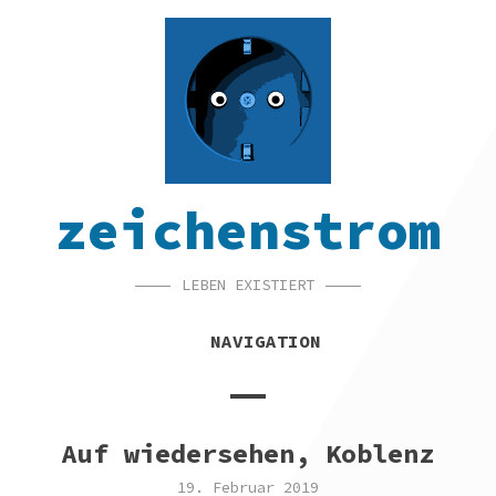
SKIP
SKIP
SKIP
TO
TO
TO
NAVIGATION
CONTENT
FOOTER
zeichenstrom
LEBEN EXISTIERT
NAVIGATION
Auf wiedersehen, Koblenz
19. Februar 2019